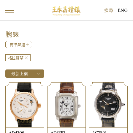
ENG
腕錶
商品篩選
格拉蘇蒂
AD4206
AD3353
AC7891