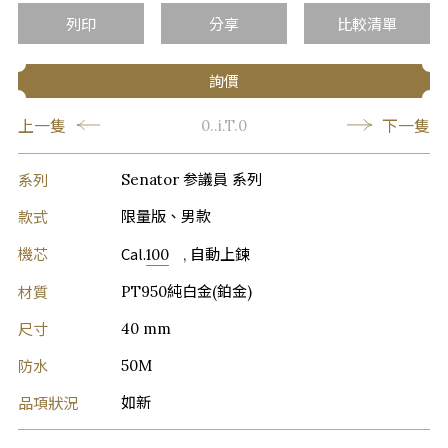
列印
分享
比較清單
詢價
上一隻
下一隻
0..i.T.0
系列
Senator 参議員 系列
款式
限量版、男款
機芯
Cal.
100
, 自動上鍊
材質
PT950純白金(鉑金)
尺寸
40 mm
防水
50M
品項狀況
如新