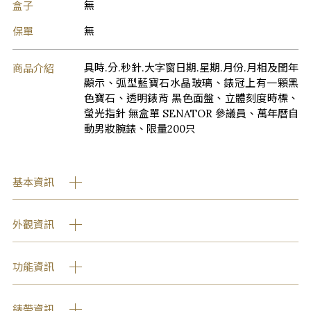
盒子
無
保單
無
商品介紹
具時.分.秒針.大字窗日期.星期.月份.月相及閏年
顯示、弧型藍寶石水晶玻璃、錶冠上有一顆黑
色寶石、透明錶背 黑色面盤、立體刻度時標、
螢光指針 無盒單 SENATOR 參議員、萬年曆自
動男妝腕錶、限量200只
基本資訊
外觀資訊
功能資訊
錶帶資訊