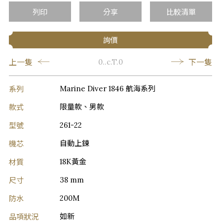
列印
分享
比較清單
詢價
上一隻
下一隻
0..c.T.0
系列
Marine Diver 1846 航海系列
款式
限量款、男款
型號
261-22
機芯
自動上鍊
材質
18K黃金
尺寸
38 mm
防水
200M
品項狀況
如新