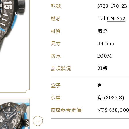
型號
3723-170-2B
機芯
Cal.
UN-372
材質
陶瓷
尺寸
44 mm
防水
200M
品項狀況
如新
盒子
有
保單
有,(2023.8)
原廠參考定價
NT$ 838,000