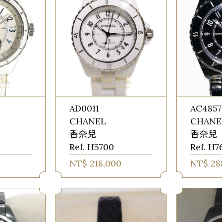
AD0011
AC4857
CHANEL
CHANE
香奈兒
香奈兒
Ref. H5700
Ref. H
NT$ 218,000
NT$ 28