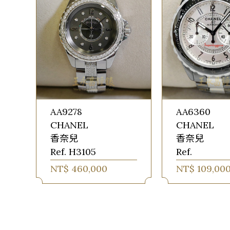
AA9278
AA6360
CHANEL
CHANEL
香奈兒
香奈兒
Ref. H3105
Ref.
NT$ 460,000
NT$ 109,00