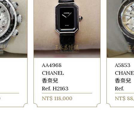
AA4968
A5853
CHANEL
CHANE
香奈兒
香奈兒
Ref. H2163
Ref.
0
NT$ 118,000
NT$ 88