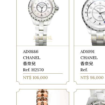
AD0886
AD1091
CHANEL
CHANEL
香奈兒
香奈兒
Ref. H2570
Ref.
NT$ 108,000
NT$ 98,000