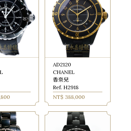
AD2120
L
CHANEL
香奈兒
Ref. H2918
,800
NT$ 388,000