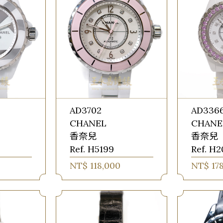
AD3702
AD336
CHANEL
CHANE
香奈兒
香奈兒
Ref. H5199
Ref. H2
0
NT$ 118,000
NT$ 17