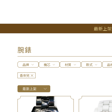
最新上架
腕錶
品牌
機芯
材質
款式
品
香奈兒