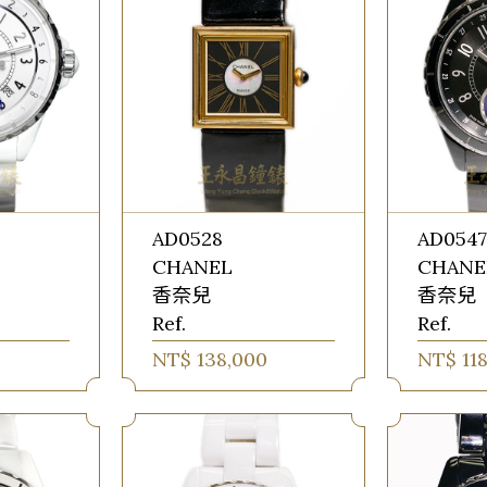
AD0528
AD054
CHANEL
CHANE
香奈兒
香奈兒
Ref.
Ref.
NT$ 138,000
NT$ 11