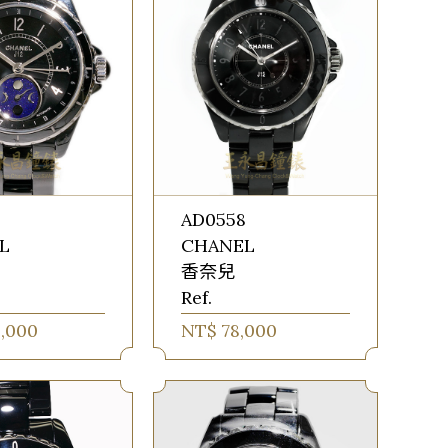
7
AD0558
L
CHANEL
香奈兒
Ref.
8,000
NT$ 78,000