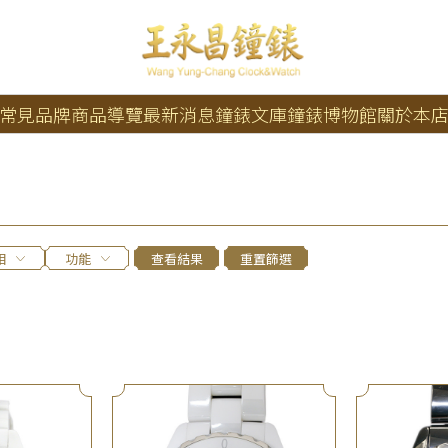
常見品牌
商品導覽
最新消息
鐘錶文庫
鐘錶博物館
關於本
相
功能
查看結果
重置篩選