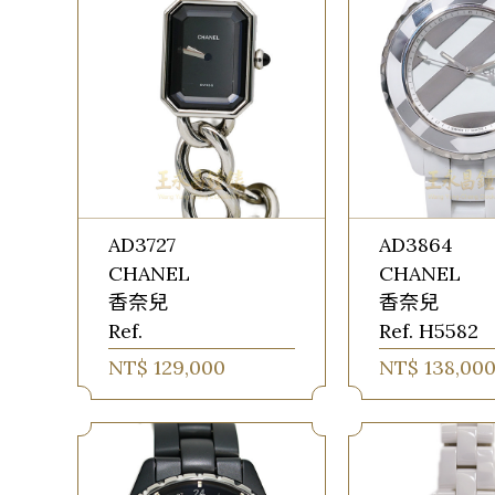
AD3727
AD3864
CHANEL
CHANEL
香奈兒
香奈兒
Ref.
Ref. H5582
NT$ 129,000
NT$ 138,00