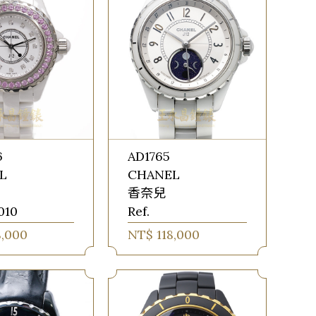
6
AD1765
L
CHANEL
香奈兒
010
Ref.
8,000
NT$ 118,000