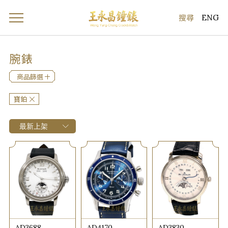
ENG
腕錶
商品篩選
寶鉑
AD3688
AD4170
AD3830