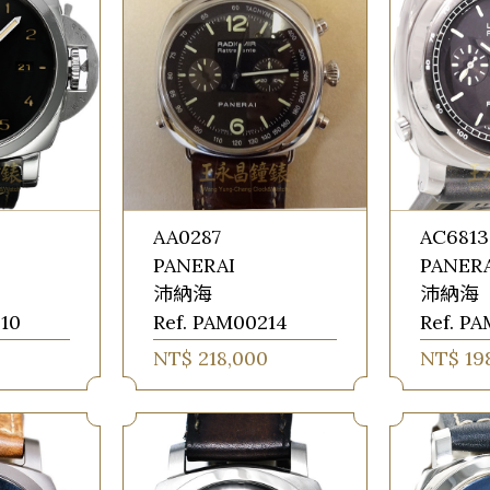
AA0287
AC6813
PANERAI
PANER
沛納海
沛納海
10
Ref. PAM00214
Ref. P
0
NT$ 218,000
NT$ 19