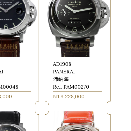
AD1908
AI
PANERAI
沛納海
AM00048
Ref. PAM00270
8,000
NT$ 228,000