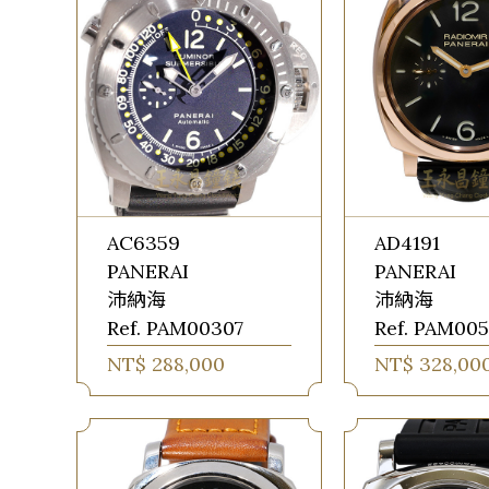
AC6359
AD4191
PANERAI
PANERAI
沛納海
沛納海
Ref. PAM00307
Ref. PAM005
NT$ 288,000
NT$ 328,00