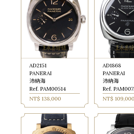
AD2151
AD1868
PANERAI
PANERAI
沛納海
沛納海
Ref. PAM00514
Ref. PAM007
NT$ 138,000
NT$ 109,00