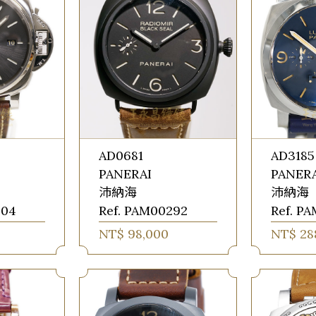
AD0681
AD3185
PANERAI
PANER
沛納海
沛納海
904
Ref. PAM00292
Ref. P
0
NT$ 98,000
NT$ 28