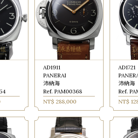
AD1911
AD1721
PANERAI
PANER
沛納海
沛納海
54
Ref. PAM00368
Ref. P
0
NT$ 288,000
NT$ 12