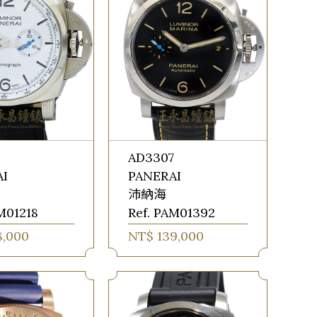
AD3307
AI
PANERAI
沛納海
M01218
Ref. PAM01392
8,000
NT$ 139,000