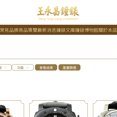
常見品牌
商品導覽
最新消息
鐘錶文庫
鐘錶博物館
關於本
相
功能
查看結果
重置篩選