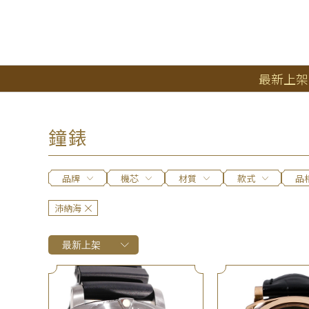
最新上架
鐘錶
品牌
機芯
材質
款式
品
沛納海