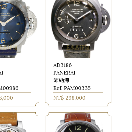
AD3186
AI
PANERAI
沛納海
AM00986
Ref. PAM00335
8,000
NT$ 298,000