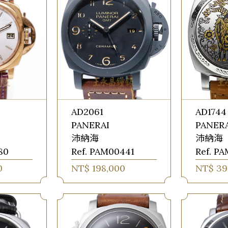
AD2061
AD1744
PANERAI
PANER
沛納海
沛納海
80
Ref. PAM00441
Ref. P
0
NT$ 198,000
NT$ 39