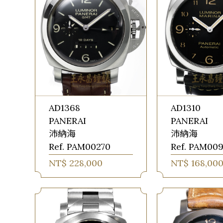
AD1368
AD1310
PANERAI
PANERAI
沛納海
沛納海
Ref. PAM00270
Ref. PAM009
NT$ 228,000
NT$ 168,00