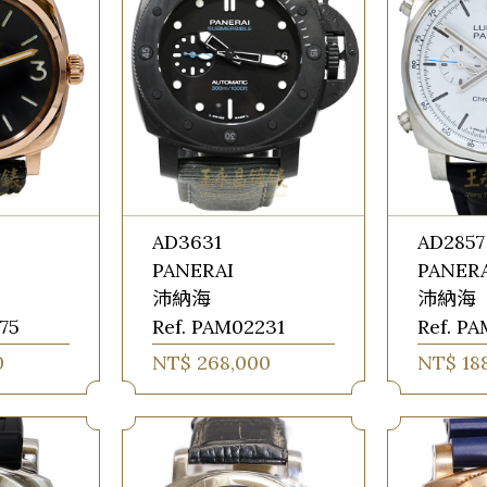
AD3631
AD2857
PANERAI
PANER
沛納海
沛納海
75
Ref. PAM02231
Ref. PA
0
NT$ 268,000
NT$ 18