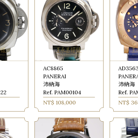
AC8865
AD356
PANERAI
PANER
沛納海
沛納海
422
Ref. PAM00104
Ref. P
NT$ 108,000
NT$ 36