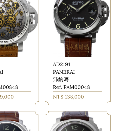
AD2191
AI
PANERAI
沛納海
AM00848
Ref. PAM00048
9,000
NT$ 138,000