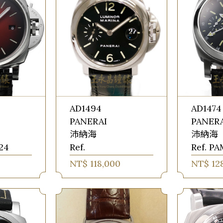
AD1494
AD1474
PANERAI
PANER
沛納海
沛納海
24
Ref.
Ref. P
NT$ 118,000
NT$ 12