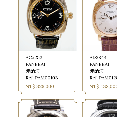
AC5252
AD2844
PANERAI
PANERAI
沛納海
沛納海
Ref. PAM00103
Ref. PAM012
NT$ 328,000
NT$ 438,00