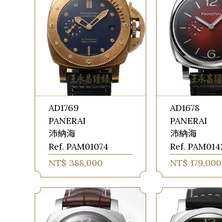
AD1769
AD1678
PANERAI
PANERAI
沛納海
沛納海
Ref. PAM01074
Ref. PAM014
NT$ 388,000
NT$ 179,000