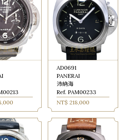
AD0691
AI
PANERAI
沛納海
AM00213
Ref. PAM00233
8,000
NT$ 218,000