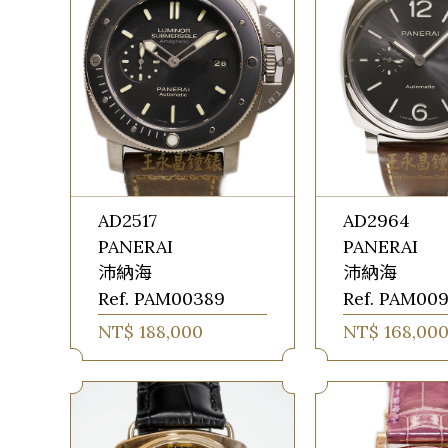
AD2517
AD2964
PANERAI
PANERAI
沛納海
沛納海
Ref. PAM00389
Ref. PAM00
NT$ 188,000
NT$ 168,00