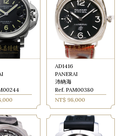
AD1416
AI
PANERAI
沛納海
AM00244
Ref. PAM00380
8,000
NT$ 98,000