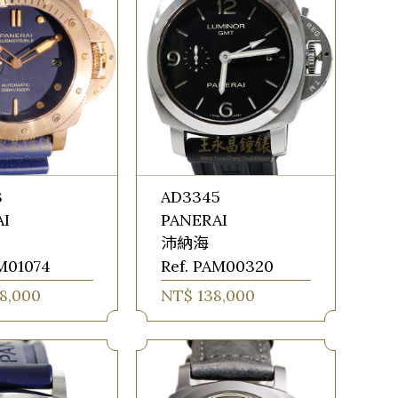
3
AD3345
AI
PANERAI
沛納海
AM01074
Ref. PAM00320
8,000
NT$ 138,000