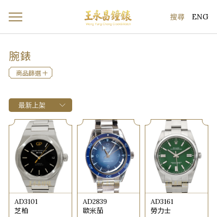
ENG
腕錶
商品篩選
AD3101
AD2839
AD3161
芝柏
歐米茄
勞力士