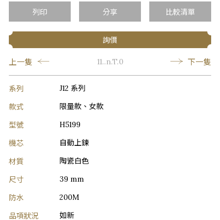
列印
分享
比較清單
詢價
上一隻
下一隻
11..n.T.0
系列
J12 系列
款式
限量款、女款
型號
H5199
機芯
自動上鍊
材質
陶瓷白色
尺寸
39 mm
防水
200M
品項狀況
如新