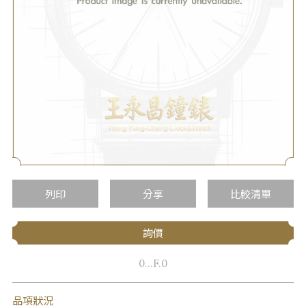
列印
分享
比較清單
詢價
0...F.0
品項狀況