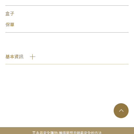
盒子
保單
基本資訊
王永昌安全購物-獲得夢想手錶最安全的方法