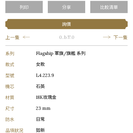
列印
分享
比較清單
詢價
上一隻
下一隻
0..b.T.0
系列
Flagship 軍旗/旗艦 系列
款式
女款
型號
L4.223.9
機芯
石英
材質
18K玫瑰金
尺寸
23 mm
防水
日常
品項狀況
如新