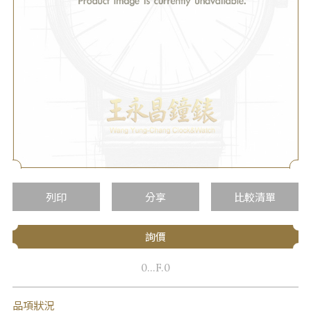
列印
分享
比較清單
詢價
0...F.0
品項狀況