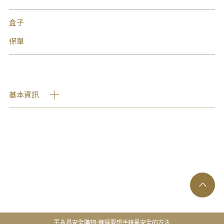
盒子
保單
基本資訊
王永昌安全購物-獲得夢想手錶最安全的方法