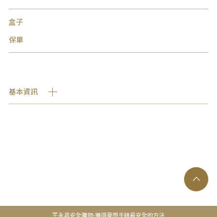
盒子
保單
基本資訊
王永昌安全購物-獲得夢想手錶最安全的方法