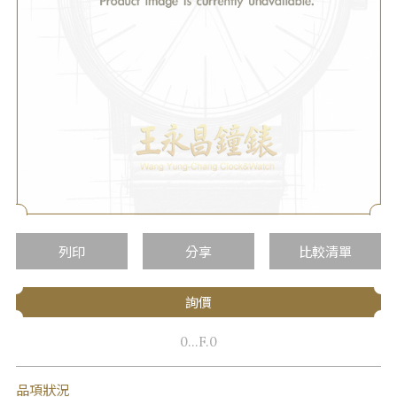
列印
分享
比較清單
詢價
0...F.0
品項狀況