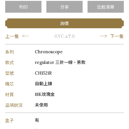
列印
分享
比較清單
詢價
上一隻
下一隻
0.YC.a.T.0
系列
Chronoscope
款式
regulator 三針一線、男款
型號
CH1521R
機芯
自動上鍊
材質
18K玫瑰金
品項狀況
未使用
盒子
有