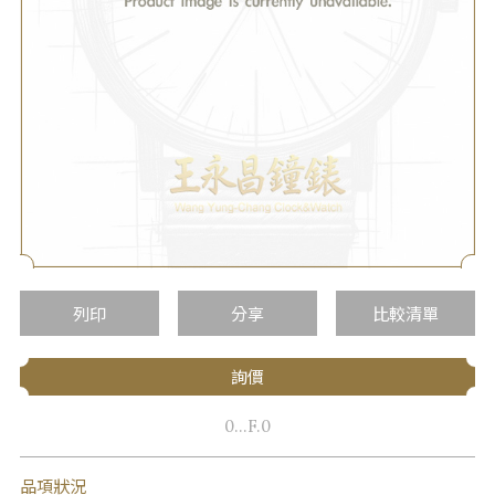
列印
分享
比較清單
詢價
0...F.0
品項狀況