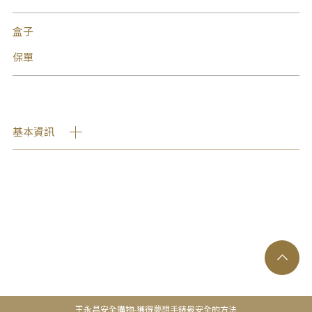
盒子
保單
基本資訊
王永昌安全購物-獲得夢想手錶最安全的方法