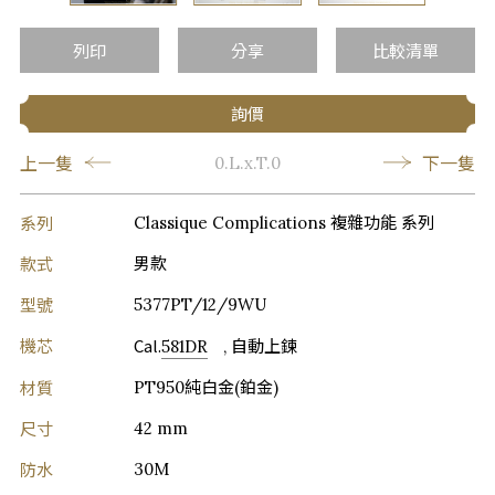
…
列印
分享
比較清單
詢價
上一隻
下一隻
0.L.x.T.0
系列
Classique Complications 複雜功能 系列
款式
男款
型號
5377PT/12/9WU
機芯
Cal.
581DR
, 自動上鍊
材質
PT950純白金(鉑金)
尺寸
42 mm
防水
30M