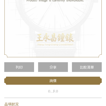
列印
分享
比較清單
詢價
0...F.0
品項狀況