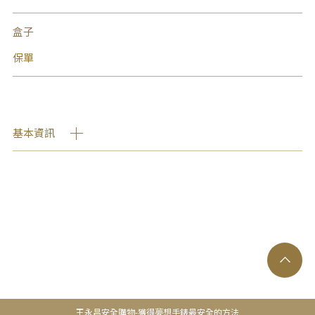
盒子
保單
基本資訊
王永昌安全購物-獲得夢想手錶最安全的方法