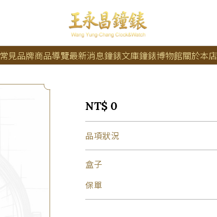
常見品牌
商品導覽
最新消息
鐘錶文庫
鐘錶博物館
關於本
NT$ 0
品項狀況
盒子
保單