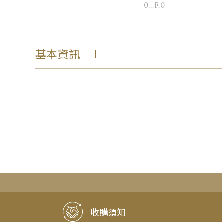
0...F.0
基本資訊
收購須知