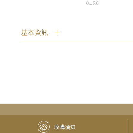
0...F.0
基本資訊
收購須知