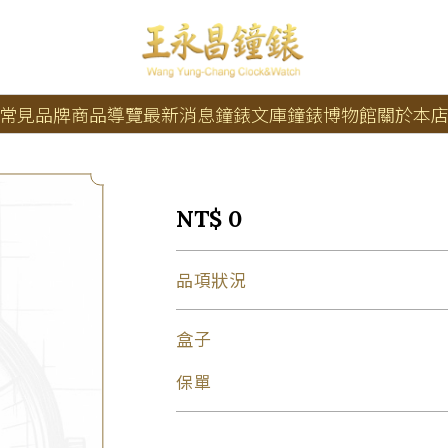
常見品牌
商品導覽
最新消息
鐘錶文庫
鐘錶博物館
關於本
NT$ 0
品項狀況
盒子
保單