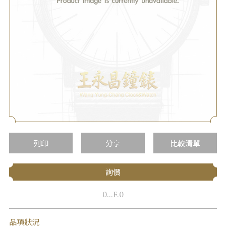
列印
分享
比較清單
詢價
0...F.0
品項狀況