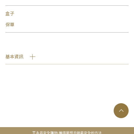
盒子
保單
基本資訊
王永昌安全購物-獲得夢想手錶最安全的方法