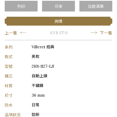
列印
分享
比較清單
詢價
上一隻
下一隻
0.YB.f.T.0
系列
Villeret 經典
款式
男款
型號
2101-1127-LS
機芯
自動上鍊
材質
不鏽鋼
尺寸
36 mm
防水
日常
品項狀況
如新