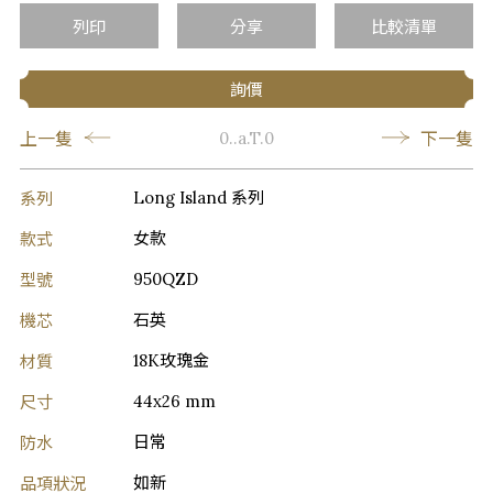
列印
分享
比較清單
詢價
上一隻
下一隻
0..a.T.0
系列
Long Island 系列
款式
女款
型號
950QZD
機芯
石英
材質
18K玫瑰金
尺寸
44x26 mm
防水
日常
品項狀況
如新