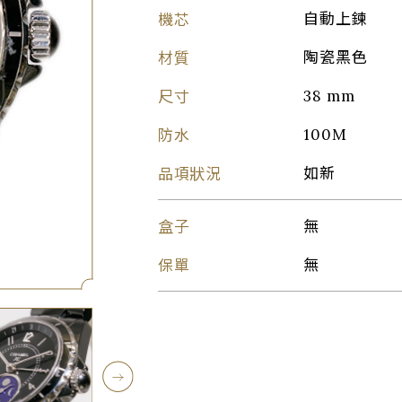
機芯
自動上鍊
材質
陶瓷黑色
尺寸
38 mm
防水
100M
品項狀況
如新
盒子
無
保單
無