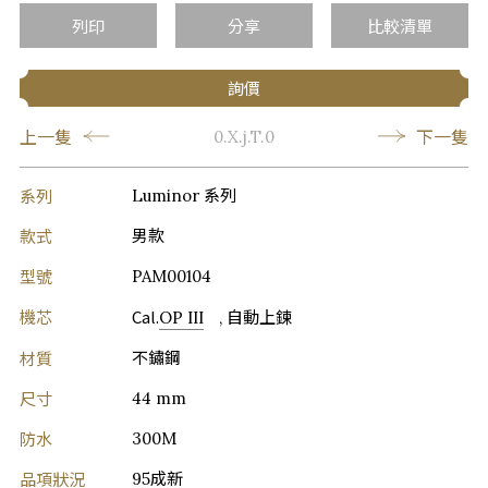
列印
分享
比較清單
詢價
上一隻
下一隻
0.X.j.T.0
系列
Luminor 系列
款式
男款
型號
PAM00104
機芯
Cal.
OP III
, 自動上鍊
材質
不鏽鋼
尺寸
44 mm
防水
300M
品項狀況
95成新