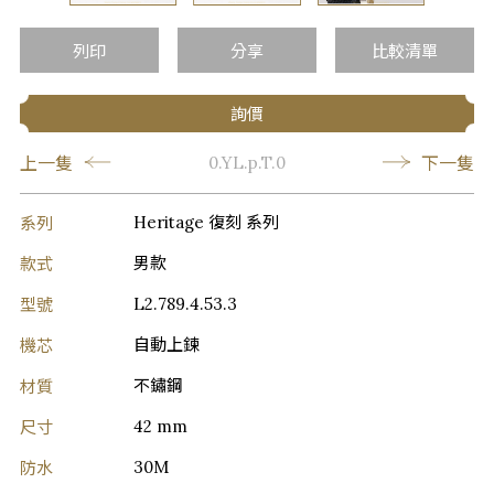
…
列印
分享
比較清單
詢價
上一隻
下一隻
0.YL.p.T.0
系列
Heritage 復刻 系列
款式
男款
型號
L2.789.4.53.3
機芯
自動上鍊
材質
不鏽鋼
尺寸
42 mm
防水
30M