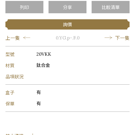
列印
分享
比較清單
詢價
上一隻
下一隻
0.YG.p-.F.0
型號
20VKK
材質
鈦合金
品項狀況
盒子
有
保單
有