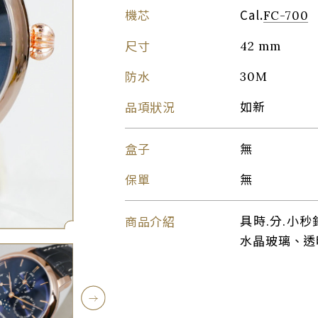
機芯
Cal.
FC-700
尺寸
42 mm
防水
30M
品項狀況
如新
盒子
無
保單
無
商品介紹
具時.分.小
水晶玻璃、透