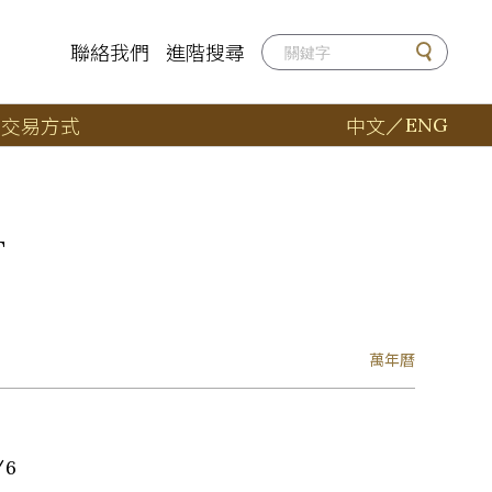
聯絡我們
進階搜尋
店
交易方式
中文
／
ENG
T
萬年曆
/6