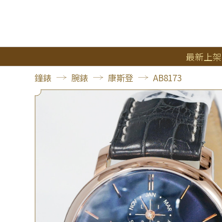
最新上架
鐘錶
腕錶
康斯登
AB8173