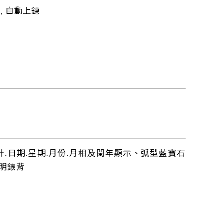
, 自動上鍊
秒針.日期.星期.月份.月相及閏年顯示、弧型藍寶石
明錶背