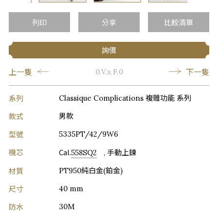
…
列印
分享
比較清單
詢價
上一隻
下一隻
0.V.x.F.0
系列
Classique Complications 複雜功能 系列
款式
男款
型號
5335PT/42/9W6
機芯
Cal.
558SQ2
, 手動上鍊
材質
PT950純白金(鉑金)
尺寸
40 mm
防水
30M