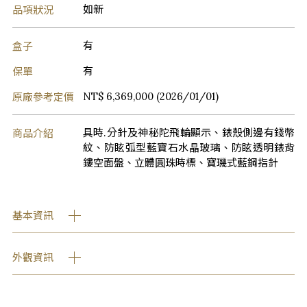
品項狀況
如新
盒子
有
保單
有
原廠參考定價
NT$ 6,369,000 (2026/01/01)
商品介紹
具時.分針及神秘陀飛輪顯示、錶殼側邊有錢幣
紋、防眩弧型藍寶石水晶玻璃、防眩透明錶背
鏤空面盤、立體圓珠時標、寶璣式藍鋼指針
基本資訊
外觀資訊