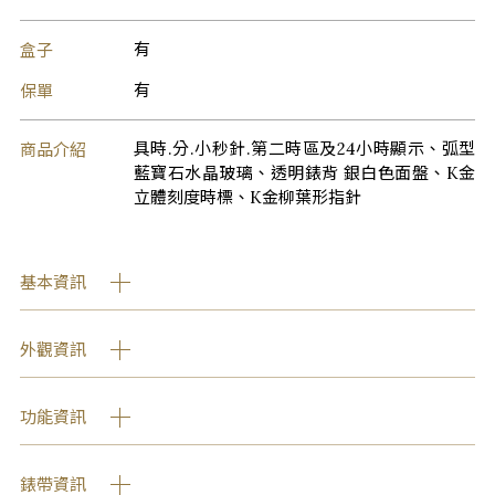
盒子
有
保單
有
商品介紹
具時.分.小秒針.第二時區及24小時顯示、弧型
藍寶石水晶玻璃、透明錶背 銀白色面盤、K金
立體刻度時標、K金柳葉形指針
基本資訊
外觀資訊
功能資訊
錶帶資訊