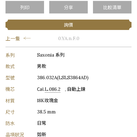
列印
分享
比較清單
詢價
上一隻
0.YA.n.F.0
系列
Saxonia 系列
款式
男款
型號
386.032A(LSLS3864AD)
機芯
Cal.
L.086.2
, 自動上鍊
材質
18K玫瑰金
尺寸
38.5 mm
防水
日常
品項狀況
如新