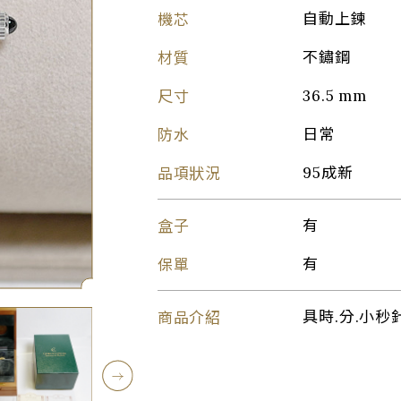
機芯
自動上鍊
材質
不鏽鋼
尺寸
36.5 mm
防水
日常
品項狀況
95成新
盒子
有
保單
有
商品介紹
具時.分.小