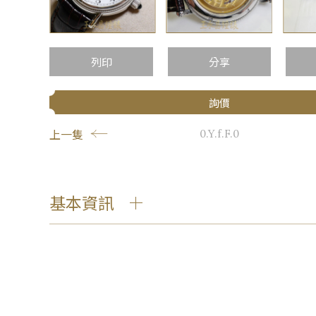
…
列印
分享
詢價
上一隻
0.Y.f.F.0
基本資訊