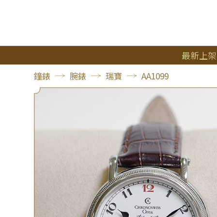
最新上架
鐘錶
腕錶
瑞寶
AA1099