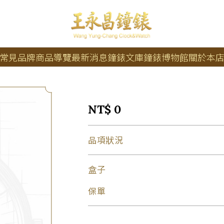
常見品牌
商品導覽
最新消息
鐘錶文庫
鐘錶博物館
關於本
NT$ 0
品項狀況
盒子
保單