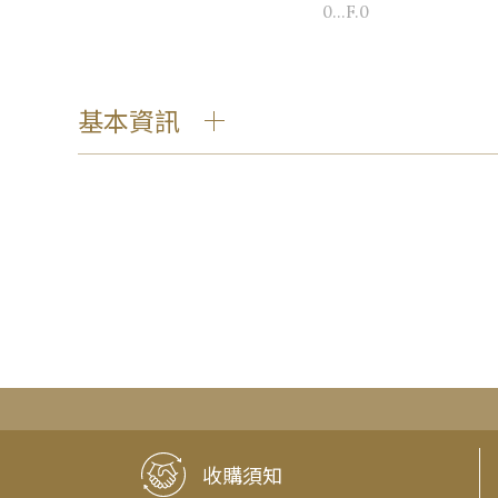
0...F.0
基本資訊
收購須知