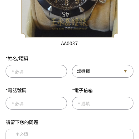
AA0037
*姓名/暱稱
*電話號碼
*電子信箱
請留下您的問題