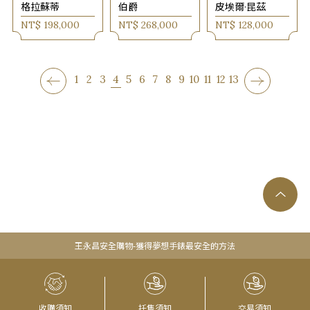
格拉蘇蒂
伯爵
皮埃爾·昆茲
NT$ 198,000
NT$ 268,000
NT$ 128,000
1
2
3
4
5
6
7
8
9
10
11
12
13
王永昌安全購物-獲得夢想手錶最安全的方法
收購須知
托售須知
交易須知